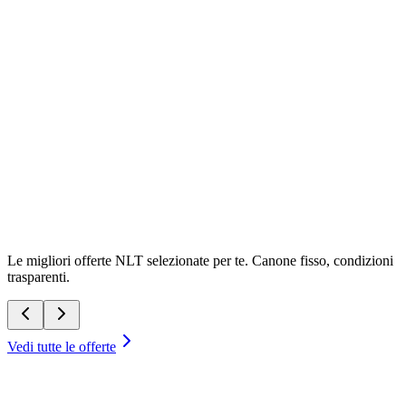
Disponibili Subito
Noleggio lungo termine pronta consegna
Auto disponibili subito, consegnate in pochi giorni dalla firma.
Niente attese di produzione: scegli oggi, guidi subito.
Consegne rapide
Zero attese
Promozioni a tempo
Le migliori offerte NLT selezionate per te. Canone fisso, condizioni
trasparenti.
Vedi tutte le offerte