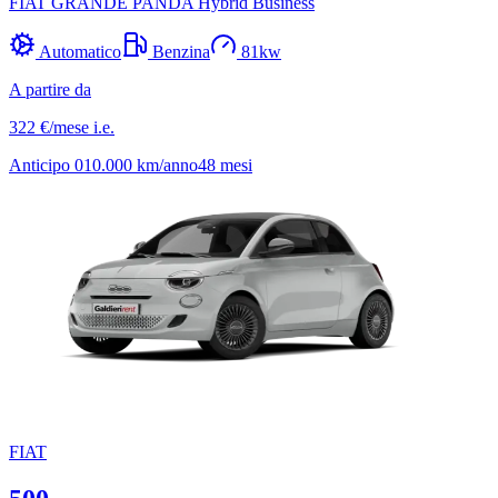
FIAT GRANDE PANDA Hybrid Business
Automatico
Benzina
81
kw
A partire da
322 €
/mese
i.e.
Anticipo
0
10.000
km/anno
48
mesi
FIAT