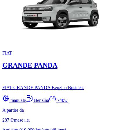
FIAT
GRANDE PANDA
FIAT GRANDE PANDA Benzina Business
manuale
Benzina
74
kw
A partire da
287 €
/mese
i.e.
Anticipo
0
10.000
km/anno
48
mesi