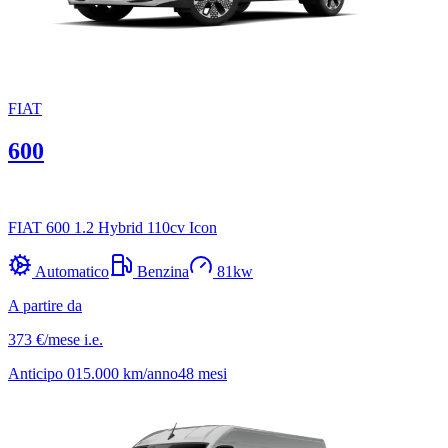
FIAT
600
FIAT 600 1.2 Hybrid 110cv Icon
Automatico
Benzina
81
kw
A partire da
373 €
/mese
i.e.
Anticipo
0
15.000
km/anno
48
mesi