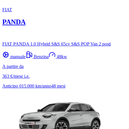
FIAT
PANDA
FIAT PANDA 1.0 Hybrid S&S 65cv S&S POP Van 2 posti
manuale
Benzina
48
kw
A partire da
363 €
/mese
i.e.
Anticipo
0
15.000
km/anno
48
mesi