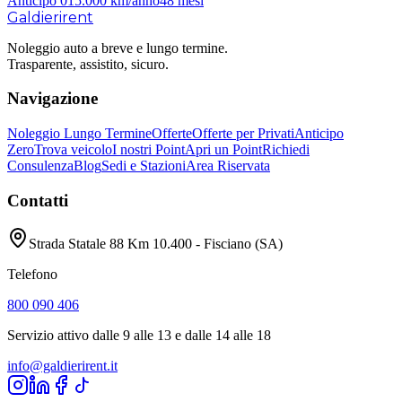
Anticipo
0
15.000
km/anno
48
mesi
Galdieri
rent
Noleggio auto a breve e lungo termine.
Trasparente, assistito, sicuro.
Navigazione
Noleggio Lungo Termine
Offerte
Offerte per Privati
Anticipo
Zero
Trova veicolo
I nostri Point
Apri un Point
Richiedi
Consulenza
Blog
Sedi e Stazioni
Area Riservata
Contatti
Strada Statale 88 Km 10.400 - Fisciano (SA)
Telefono
800 090 406
Servizio attivo dalle 9 alle 13 e dalle 14 alle 18
info@galdierirent.it