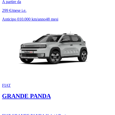
A partire da
299 €
/mese
i.e.
Anticipo
0
10.000
km/anno
48
mesi
FIAT
GRANDE PANDA