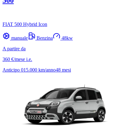
500
FIAT 500 Hybrid Icon
manuale
Benzina
48
kw
A partire da
360 €
/mese
i.e.
Anticipo
0
15.000
km/anno
48
mesi