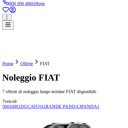
800 090 406
Offerte
Home
Offerte
FIAT
Noleggio
FIAT
7
offerte di noleggio lungo termine
FIAT
disponibili.
7
veicoli
500
1
600
1
DUCATO
1
GRANDE PANDA
3
PANDA
1