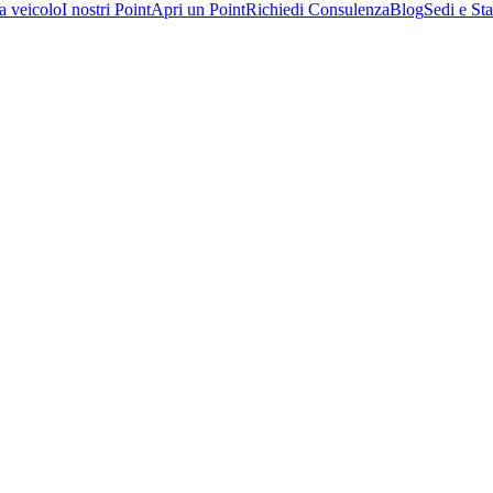
a veicolo
I nostri Point
Apri un Point
Richiedi Consulenza
Blog
Sedi e Sta