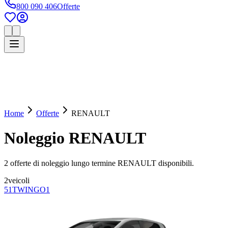
800 090 406
Offerte
Home
Offerte
RENAULT
Noleggio
RENAULT
2
offerte di noleggio lungo termine
RENAULT
disponibili.
2
veicoli
5
1
TWINGO
1