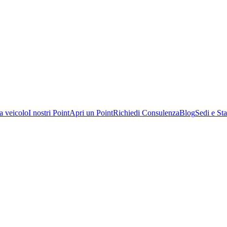
a veicolo
I nostri Point
Apri un Point
Richiedi Consulenza
Blog
Sedi e Sta