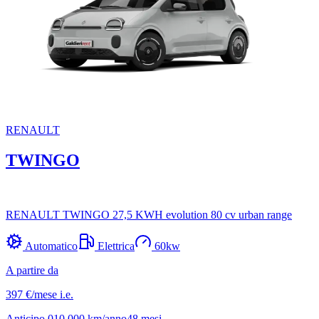
RENAULT
TWINGO
RENAULT TWINGO 27,5 KWH evolution 80 cv urban range
Automatico
Elettrica
60
kw
A partire da
397 €
/mese
i.e.
Anticipo
0
10.000
km/anno
48
mesi