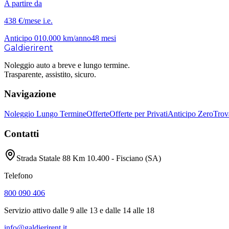
A partire da
438 €
/mese
i.e.
Anticipo
0
10.000
km/anno
48
mesi
Galdieri
rent
Noleggio auto a breve e lungo termine.
Trasparente, assistito, sicuro.
Navigazione
Noleggio Lungo Termine
Offerte
Offerte per Privati
Anticipo Zero
Trov
Contatti
Strada Statale 88 Km 10.400 - Fisciano (SA)
Telefono
800 090 406
Servizio attivo dalle 9 alle 13 e dalle 14 alle 18
info@galdierirent.it