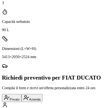
3
Capacità serbatoio
90 L
Dimensioni (L×W×H)
5413×2050×2524 mm
Richiedi preventivo per
FIAT
DUCATO
Compila il form e ricevi un'offerta personalizzata entro 24 ore.
Privato
Azienda