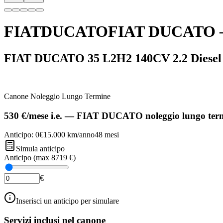
FIAT
DUCATO
FIAT
DUCATO
FIAT DUCATO 35 L2H2 140CV 2.2 Diesel
Canone Noleggio Lungo Termine
530 €
/mese
i.e.
—
FIAT
DUCATO
noleggio lungo ter
Anticipo:
0€
15.000
km/anno
48
mesi
Simula anticipo
Anticipo (max
8719 €
)
€
Inserisci un anticipo per simulare
Servizi inclusi nel canone