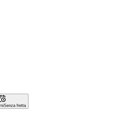
rni
Senza fretta