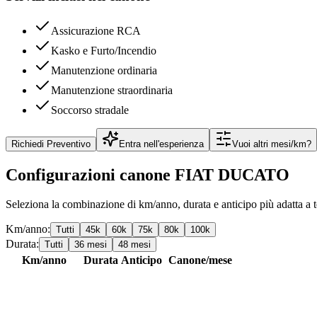
Assicurazione RCA
Kasko e Furto/Incendio
Manutenzione ordinaria
Manutenzione straordinaria
Soccorso stradale
Richiedi Preventivo
Entra nell'esperienza
Vuoi altri mesi/km?
Configurazioni canone
FIAT
DUCATO
Seleziona la combinazione di km/anno, durata e anticipo più adatta a t
Km/anno:
Tutti
45
k
60
k
75
k
80
k
100
k
Durata:
Tutti
36
mesi
48
mesi
Km/anno
Durata
Anticipo
Canone/mese