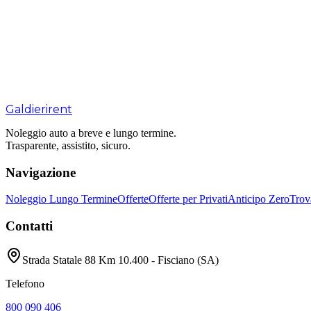
Galdieri
rent
Noleggio auto a breve e lungo termine.
Trasparente, assistito, sicuro.
Navigazione
Noleggio Lungo Termine
Offerte
Offerte per Privati
Anticipo Zero
Trov
Contatti
Strada Statale 88 Km 10.400 - Fisciano (SA)
Telefono
800 090 406