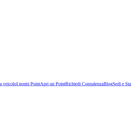
a veicolo
I nostri Point
Apri un Point
Richiedi Consulenza
Blog
Sedi e Sta