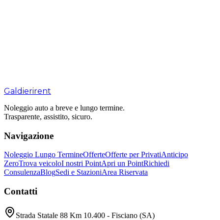
Galdieri
rent
Noleggio auto a breve e lungo termine.
Trasparente, assistito, sicuro.
Navigazione
Noleggio Lungo Termine
Offerte
Offerte per Privati
Anticipo
Zero
Trova veicolo
I nostri Point
Apri un Point
Richiedi
Consulenza
Blog
Sedi e Stazioni
Area Riservata
Contatti
Strada Statale 88 Km 10.400 - Fisciano (SA)