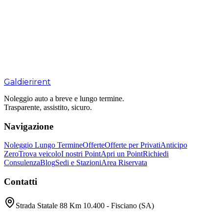
Galdieri
rent
Noleggio auto a breve e lungo termine.
Trasparente, assistito, sicuro.
Navigazione
Noleggio Lungo Termine
Offerte
Offerte per Privati
Anticipo
Zero
Trova veicolo
I nostri Point
Apri un Point
Richiedi
Consulenza
Blog
Sedi e Stazioni
Area Riservata
Contatti
Strada Statale 88 Km 10.400 - Fisciano (SA)