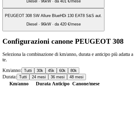
Diesel
·
96
kW · da
401 €
/mese
PEUGEOT 308 SW Allure BlueHDi 130 EAT8 S&S aut.
Diesel
·
96
kW · da
420 €
/mese
Configurazioni canone
PEUGEOT
308
Seleziona la combinazione di km/anno, durata e anticipo più adatta a
te.
Km/anno:
Tutti
30
k
45
k
60
k
80
k
Durata:
Tutti
24
mesi
36
mesi
48
mesi
Km/anno
Durata
Anticipo
Canone/mese