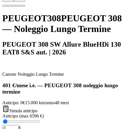
PEUGEOT
308
PEUGEOT
308
— Noleggio Lungo Termine
PEUGEOT 308 SW Allure BlueHDi 130
EAT8 S&S aut.
|
2026
Canone Noleggio Lungo Termine
401 €
/mese
i.e.
—
PEUGEOT
308
noleggio lungo
termine
Anticipo:
0€
15.000
km/anno
48
mesi
Simula anticipo
Anticipo (max
6596 €
)
€