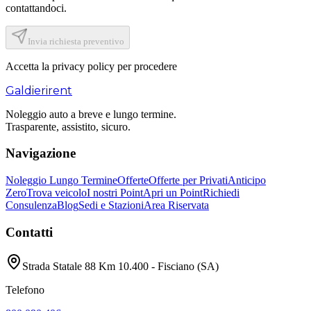
contattandoci.
Invia richiesta preventivo
Accetta la privacy policy per procedere
Galdieri
rent
Noleggio auto a breve e lungo termine.
Trasparente, assistito, sicuro.
Navigazione
Noleggio Lungo Termine
Offerte
Offerte per Privati
Anticipo
Zero
Trova veicolo
I nostri Point
Apri un Point
Richiedi
Consulenza
Blog
Sedi e Stazioni
Area Riservata
Contatti
Strada Statale 88 Km 10.400 - Fisciano (SA)
Telefono