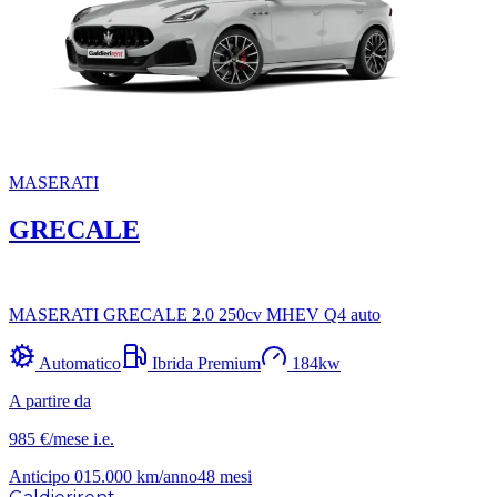
MASERATI
GRECALE
MASERATI GRECALE 2.0 250cv MHEV Q4 auto
Automatico
Ibrida Premium
184
kw
A partire da
985 €
/mese
i.e.
Anticipo
0
15.000
km/anno
48
mesi