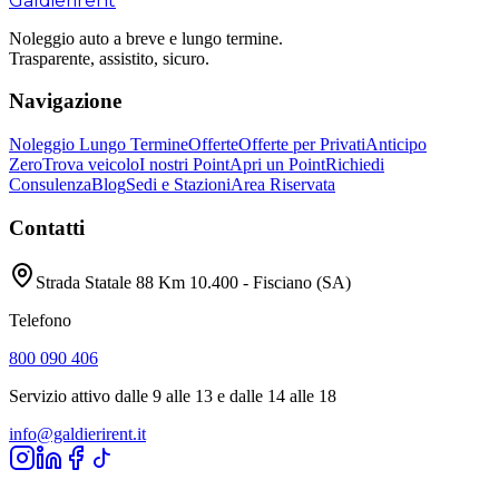
Galdieri
rent
Noleggio auto a breve e lungo termine.
Trasparente, assistito, sicuro.
Navigazione
Noleggio Lungo Termine
Offerte
Offerte per Privati
Anticipo
Zero
Trova veicolo
I nostri Point
Apri un Point
Richiedi
Consulenza
Blog
Sedi e Stazioni
Area Riservata
Contatti
Strada Statale 88 Km 10.400 - Fisciano (SA)
Telefono
800 090 406
Servizio attivo dalle 9 alle 13 e dalle 14 alle 18
info@galdierirent.it