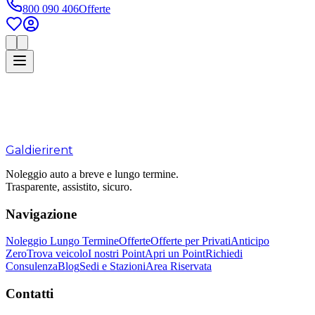
800 090 406
Offerte
Galdieri
rent
Noleggio auto a breve e lungo termine.
Trasparente, assistito, sicuro.
Navigazione
Noleggio Lungo Termine
Offerte
Offerte per Privati
Anticipo
Zero
Trova veicolo
I nostri Point
Apri un Point
Richiedi
Consulenza
Blog
Sedi e Stazioni
Area Riservata
Contatti