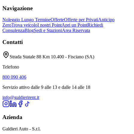
Navigazione
Noleggio Lungo Termine
Offerte
Offerte per Privati
Anticipo
Zero
Trova veicolo
I nostri Point
Apri un Point
Richiedi
Consulenza
Blog
Sedi e Stazioni
Area Riservata
Contatti
Strada Statale 88 Km 10.400 - Fisciano (SA)
Telefono
800 090 406
Servizio attivo dalle 9 alle 13 e dalle 14 alle 18
info@galdierirent.it
Azienda
Galdieri Auto - S.r.l.