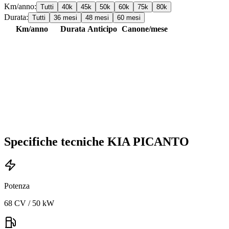
Km/anno:
Tutti
40
k
45
k
50
k
60
k
75
k
80
k
Durata:
Tutti
36
mesi
48
mesi
60
mesi
Km/anno
Durata
Anticipo
Canone/mese
Specifiche tecniche
KIA
PICANTO
Potenza
68 CV / 50 kW