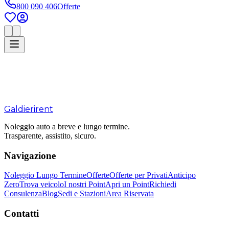
800 090 406
Offerte
Galdieri
rent
Noleggio auto a breve e lungo termine.
Trasparente, assistito, sicuro.
Navigazione
Noleggio Lungo Termine
Offerte
Offerte per Privati
Anticipo
Zero
Trova veicolo
I nostri Point
Apri un Point
Richiedi
Consulenza
Blog
Sedi e Stazioni
Area Riservata
Contatti