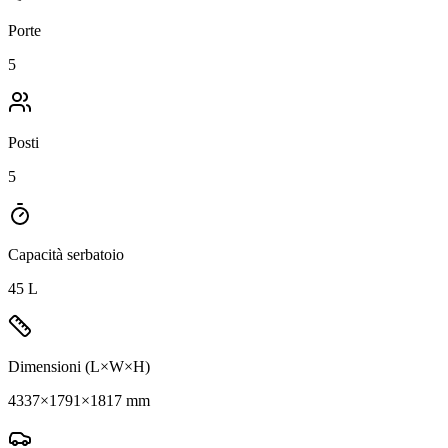
Porte
5
Posti
5
Capacità serbatoio
45 L
Dimensioni (L×W×H)
4337×1791×1817 mm