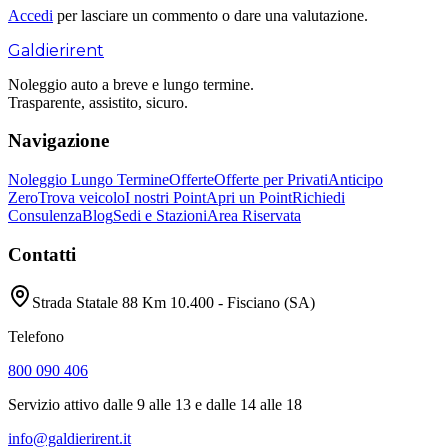
Accedi
per lasciare un commento o dare una valutazione.
Galdieri
rent
Noleggio auto a breve e lungo termine.
Trasparente, assistito, sicuro.
Navigazione
Noleggio Lungo Termine
Offerte
Offerte per Privati
Anticipo
Zero
Trova veicolo
I nostri Point
Apri un Point
Richiedi
Consulenza
Blog
Sedi e Stazioni
Area Riservata
Contatti
Strada Statale 88 Km 10.400 - Fisciano (SA)
Telefono
800 090 406
Servizio attivo dalle 9 alle 13 e dalle 14 alle 18
info@galdierirent.it