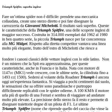
Triumph Spitfire, superba inglese
Fare un’ottima spider non è difficile: prendete una meccanica
collaudata, create uno sterzo diretto e poi fate disegnare la
carrozzeria da
Giovanni Michelotti.
Il risultato sarà superbo. Queste
le caratteristiche della
Triumph Spitfire
, una delle scoperte inglesi di
maggior successo.
Costruita in 314.000 esemplari dal 1962 al 1980
in ben quattro serie, la piccola
Triumph
nasce per far concorrenza
alla
MG Midget
. Rispetto alla diretta competitor vantava una linea
molto più elegante, frutto dell’estro di Michelotti che riesce a
fondere i canoni classici delle vetture inglesi con lo stile latino.
Non
è un mistero che la Spit era apprezzatissima, per queste
caratteristiche, anche in Francia e in Italia. Nata con motore di
1147cc (MK1) vede crescere, con le ultime serie, la cilindrata fino a
1493 cc( 1500). Sedersi al volante della Roadster
Triumph
è ancora
oggi un'esperienza fantastica. Si viaggia a pochi centimetri dal suolo,
le sensazioni che sa offrire sono paradisiache e purtroppo
difficilmente replicabili con le spider odierne.
A 100 KM/h il motore
urla più di quello di una Ferrari e sembra di viaggiare ad andature
molto più elevate. La precisione dello sterzo fa il resto e permette di
disegnare traiettorie degne di un pilota di F1.
Le ultime
Triumph
Spitfire
(nome che riprende quello del caccia che vinse la