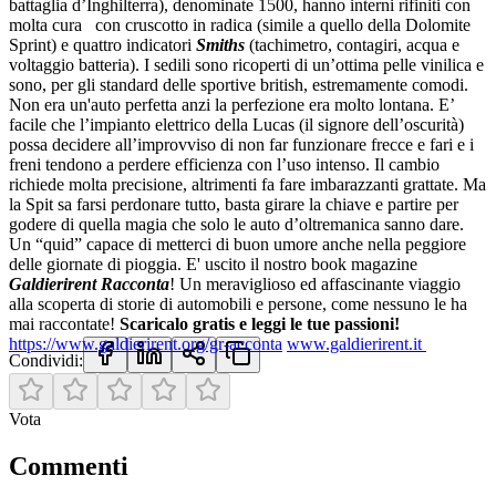
battaglia d’Inghilterra), denominate 1500, hanno interni rifiniti con
molta cura con cruscotto in radica (simile a quello della Dolomite
Sprint) e quattro indicatori
Smiths
(tachimetro, contagiri, acqua e
voltaggio batteria).
I sedili sono ricoperti di un’ottima pelle vinilica e
sono, per gli standard delle sportive british, estremamente comodi.
Non era un'auto perfetta anzi la perfezione era molto lontana.
E’
facile che l’impianto elettrico della Lucas (il signore dell’oscurità)
possa decidere all’improvviso di non far funzionare frecce e fari e i
freni tendono a perdere efficienza con l’uso intenso.
Il cambio
richiede molta precisione, altrimenti fa fare imbarazzanti grattate. Ma
la Spit sa farsi perdonare tutto, basta girare la chiave e partire per
godere di quella magia che solo le auto d’oltremanica sanno dare.
Un “quid” capace di metterci di buon umore anche nella peggiore
delle giornate di pioggia.
E' uscito il nostro book magazine
Galdierirent Racconta
! Un meraviglioso ed affascinante viaggio
alla scoperta di storie di automobili e persone, come nessuno le ha
mai raccontate!
Scaricalo gratis e leggi le tue passioni!
https://www.galdierirent.org/gr-acconta
www.galdierirent.it
Condividi:
Vota
Commenti