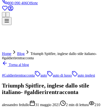
800 090 406
Offerte
Home
Blog
Triumph Spitfire, inglese dallo stile italiano-
#galdierirentracconta
Torna al blog
#Galdierirentracconta
auto
auto di lusso
auto inglesi
Triumph Spitfire, inglese dallo stile
italiano- #galdierirentracconta
alessandro fedullo
31 maggio 2021
2
min di lettura
210