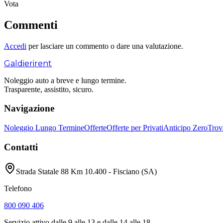
Vota
Commenti
Accedi
per lasciare un commento o dare una valutazione.
Galdieri
rent
Noleggio auto a breve e lungo termine.
Trasparente, assistito, sicuro.
Navigazione
Noleggio Lungo Termine
Offerte
Offerte per Privati
Anticipo Zero
Trov
Contatti
Strada Statale 88 Km 10.400 - Fisciano (SA)
Telefono
800 090 406
Servizio attivo dalle 9 alle 13 e dalle 14 alle 18