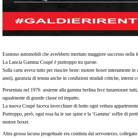
Esistono automobili che avrebbero meritato maggiore successo nella loro
La Lancia Gamma Coupé è purtroppo tra queste.
Sulla carta aveva tutto per riuscire bene: motore boxer interamente in a
anni), garanzia di tenuta anche in condizioni stradali critiche, intern
Presentata nel 1976 assieme alla gamma berlina fece innamorare tutti, si
ugualmente di grande classe ed impatto.
La nuova Coupé faceva invecchiare di botto ogni vettura appartenente
Purtroppo, però, ogni rosa ha le sue spine e la ‘Gamma‘ soffre di probl
motore boxer.
Altra grossa lacuna progettuale era costituta dal servosterzo, collega