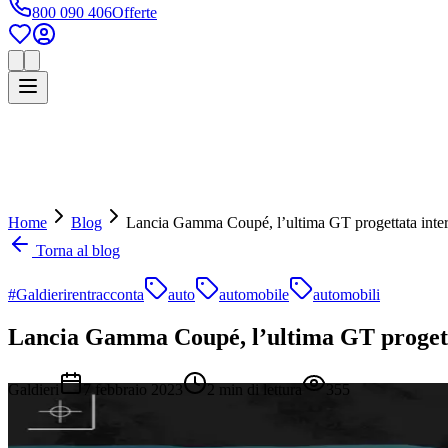
800 090 406
Offerte
Home
Blog
Lancia Gamma Coupé, l’ultima GT progettata inte
Torna al blog
#Galdierirentracconta
auto
automobile
automobili
Lancia Gamma Coupé, l’ultima GT progett
Galdieri
7 febbraio 2023
2
min di lettura
355