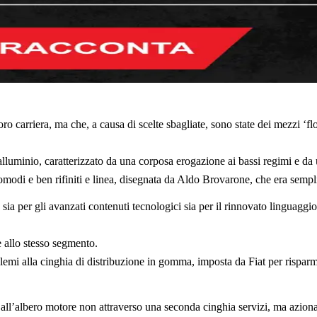
 carriera, ma che, a causa di scelte sbagliate, sono state dei mezzi ‘fl
lluminio, caratterizzato da una corposa erogazione ai bassi regimi e da u
i comodi e ben rifiniti e linea, disegnata da Aldo Brovarone, che era sem
a per gli avanzati contenuti tecnologici sia per il rinnovato linguaggio s
 allo stesso segmento.
emi alla cinghia di distribuzione in gomma, imposta da Fiat per risparmi
to all’albero motore non attraverso una seconda cinghia servizi, ma azi