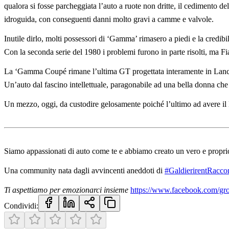
qualora si fosse parcheggiata l’auto a ruote non dritte, il cedimento
idroguida, con conseguenti danni molto gravi a camme e valvole.
Inutile dirlo, molti possessori di ‘Gamma’ rimasero a piedi e la credibi
Con la seconda serie del 1980 i problemi furono in parte risolti, ma F
La ‘Gamma Coupé rimane l’ultima GT progettata interamente in Lancia
Un’auto dal fascino intellettuale, paragonabile ad una bella donna che 
Un mezzo, oggi, da custodire gelosamente poiché l’ultimo ad avere il 
Siamo appassionati di auto come te e abbiamo creato un vero e propri
Una community nata dagli avvincenti aneddoti di
#GaldierirentRacco
Ti aspettiamo per emozionarci insieme
https://www.facebook.com/grou
Condividi: