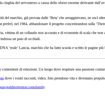
 della cinghia del servosterzo a causa dello sforzo enorme derivante da
lità del marchio, già provata dalle ‘Beta’ che arrugginivano, ne uscì ulte
iat preferì, nel 1984, abbandonare il progetto concentrandosi sulla ‘The
, vittima di un collaudo non accurato e di economie di scala che non 
indossa un paio di occhiali.
DNA ‘reale’ Lancia, marchio che ha fatto scuola e scritto le pagine più
o contenitore di emozioni. Un luogo dove respirare una passione comune
nta
dove i vostri racconti, video, foto prendono vita e diventano propulsor
ps/galdierirentraccontafamily