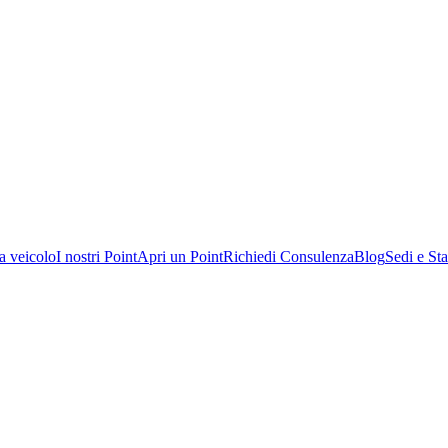
a veicolo
I nostri Point
Apri un Point
Richiedi Consulenza
Blog
Sedi e Sta