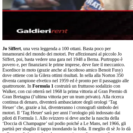
Jo Siffert
, una vera leggenda a 100 ottani. Basta poco per
innamorarsi del mondo dei motori. Per affezionarsi al piccolo Jo
Siffert, poi, basta vedere una gara nel 1948 a Berna. Purtroppo è
povero e, per finanziarsi le prime imprese, deve fare il meccanico.
Esordisce in moto (grazie anche al facoltoso amico Benoit Fusy)
dove ottiene con la Gilera ottimi risultati. In sella alla Norton 350
diventa campione elvetico nel 1959 ed è pronto per il passaggio alle
quattroruote. In
Formula 1
costruirà un fruttuoso sodalizio con
Walker, con cui otterrà nel 1968 la prima vittoria al Gran Premio di
Gran Bretagna (l’ultima vittoria per un team privato). Alla ricerca
continua di denaro, diventerà ambasciatore degli orologi ‘Tag
Heuer’ che, grazie a lui, diventeranno i cronografi simbolo dei
motori. Il ‘Tag Heuer' sarà per anni l’orologio più indossato dai
piloti di Formula 1. Allo svizzero si deve anche la nascita della
‘Doccia di Champagne’ sul podio poiché a Le Mans, nel 1966, gli
partirà per sbaglio il tappo inondando la folla. Il meglio di sè Jo lo dà