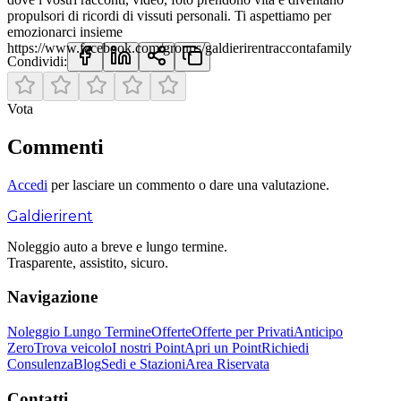
propulsori di ricordi di vissuti personali. Ti aspettiamo per
emozionarci insieme
https://www.facebook.com/groups/galdierirentraccontafamily
Condividi:
Vota
Commenti
Accedi
per lasciare un commento o dare una valutazione.
Galdieri
rent
Noleggio auto a breve e lungo termine.
Trasparente, assistito, sicuro.
Navigazione
Noleggio Lungo Termine
Offerte
Offerte per Privati
Anticipo
Zero
Trova veicolo
I nostri Point
Apri un Point
Richiedi
Consulenza
Blog
Sedi e Stazioni
Area Riservata
Contatti