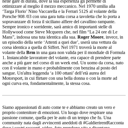
nelle gare di durata, dove la sua esperienza gli permette di
ottimizzare al meglio il mezzo meccanico. Nel 1970 umilia alla
‘Targa Florio’ Nino Vaccarella e la Ferrari 512S al volante della
Porsche 908 /03 con una gara tutta corsa a tavoletta che lo porta a
sopravanzare di forza il siciliano alfiere del cavallino rampante.
Sempre ironico e sorridente, sarà amico di importanti stelle di
Hollywood come Steve Mcqueen che, nel film “La 24 ore di Le
Mans”, indossa una tuta identica alla sua.
Roger Moore
, invece, in
un episodio della serie ‘Attenti a quei due’, userà una vettura da
corsa identica a quella di Siffert. Nel 1971 troverà la morte al
volante della
Brm
in una gara non valida per il mondiale di Formula
1. Instancabile lavoratore del volante, era capace di prendere parte
anche a più gare nel corso di un week end. Un uomo da corsa, nato
con il volante in mano e probabilmente con benzina al posto del
sangue. Un'altra leggenda ‘a 100 ottani’ dell’età aurea del
Motorsport, in cui flirtare con una bella donna o con la morte ad
ogni curva era, fondamentalmente, la stessa cosa.
Siamo appassionati di auto come te e abbiamo creato un vero e
proprio contenitore di emozioni. Un luogo dove respirare una
passione comune, quella per le auto di un tempo che fu. Una
community nata dagli avvincenti aneddoti di #GaldierirentRacconta
dove i vostri racconti, video, foto prendono vita e diventano