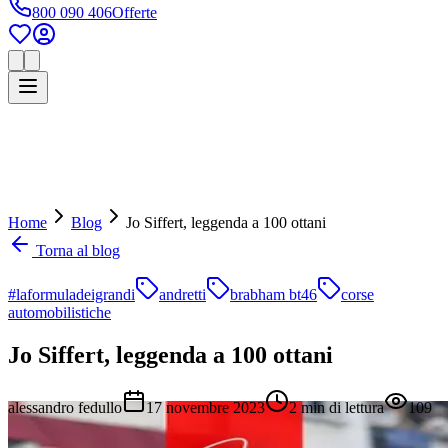
800 090 406
Offerte
Home
Blog
Jo Siffert, leggenda a 100 ottani
Torna al blog
#laformuladeigrandi
andretti
brabham bt46
corse
automobilistiche
Jo Siffert, leggenda a 100 ottani
alessandro fedullo
17 novembre 2023
2
min di lettura
109