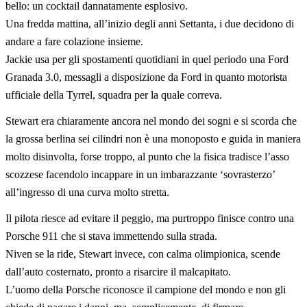
bello: un cocktail dannatamente esplosivo.
Una fredda mattina, all’inizio degli anni Settanta, i due decidono di
andare a fare colazione insieme.
Jackie usa per gli spostamenti quotidiani in quel periodo una Ford
Granada 3.0, messagli a disposizione da Ford in quanto motorista
ufficiale della Tyrrel, squadra per la quale correva.
Stewart era chiaramente ancora nel mondo dei sogni e si scorda che
la grossa berlina sei cilindri non è una monoposto e guida in maniera
molto disinvolta, forse troppo, al punto che la fisica tradisce l’asso
scozzese facendolo incappare in un imbarazzante ‘sovrasterzo’
all’ingresso di una curva molto stretta.
Il pilota riesce ad evitare il peggio, ma purtroppo finisce contro una
Porsche 911 che si stava immettendo sulla strada.
Niven se la ride, Stewart invece, con calma olimpionica, scende
dall’auto costernato, pronto a risarcire il malcapitato.
L’uomo della Porsche riconosce il campione del mondo e non gli