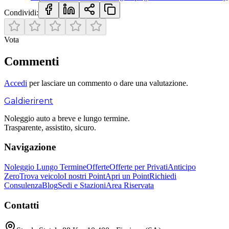
Condividi:
Vota
Commenti
Accedi
per lasciare un commento o dare una valutazione.
Galdieri
rent
Noleggio auto a breve e lungo termine.
Trasparente, assistito, sicuro.
Navigazione
Noleggio Lungo Termine
Offerte
Offerte per Privati
Anticipo
Zero
Trova veicolo
I nostri Point
Apri un Point
Richiedi
Consulenza
Blog
Sedi e Stazioni
Area Riservata
Contatti