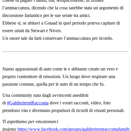
chiede di pagare i danni, ma, semplicemente, di firmare
l’ammaccatura, dicendo che la cosa sarebbe stata un argomento di
discussione fantastico per le sue serate tra amici.
Ebbene sì, se abitavi a Gstaad in quel periodo poteva capitare di
essere urtati da Stewart e Niven.
Un onore tale da farti conservare l’ammaccatura per ricordo.
Siamo appassionati di auto come te e abbiamo creato un vero e
proprio contenitore di emozioni. Un luogo dove respirare una
passione comune, quella per le auto di un tempo che fu.
Una community nata dagli avvincenti aneddoti
di
#GaldierirentRacconta
dove i vostri racconti, video, foto
prendono vita e diventano propulsori di ricordi di vissuti personali.
Ti aspettiamo per emozionarci
insieme
https://www.facebook.com/groups/galdierirentraccontafamily