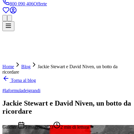
800 090 406
Offerte
Home
Blog
Jackie Stewart e David Niven, un botto da
ricordare
Torna al blog
#laformuladeigrandi
Jackie Stewart e David Niven, un botto da
ricordare
Galdieri
5 maggio 2023
2
min di lettura