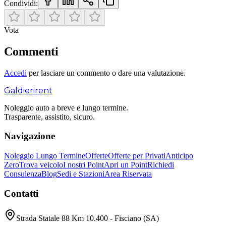
Condividi:
Vota
Commenti
Accedi
per lasciare un commento o dare una valutazione.
Galdieri
rent
Noleggio auto a breve e lungo termine.
Trasparente, assistito, sicuro.
Navigazione
Noleggio Lungo Termine
Offerte
Offerte per Privati
Anticipo
Zero
Trova veicolo
I nostri Point
Apri un Point
Richiedi
Consulenza
Blog
Sedi e Stazioni
Area Riservata
Contatti
Strada Statale 88 Km 10.400 - Fisciano (SA)