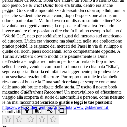
percorrenze da record. Roba che andavi da Torino a Palermo con un
solo pieno. Se la
Fiat Duna
fuori era brutta, dentro era anche
peggio. Grazie all’ampio utilizzo di tessuti dai colori squallidi, uniti a
plastiche scadenti che emanavano, dopo l’esposizione al sole, un
odore “particolare”. Ma fu davvero un disastro su tutte le linee? Se
la valutiamo oggettivamente, la risposta è affermativa. Volendo
invece andare oltre possiamo dire che fu il primo esempio italiano di
“World Car”, nato per soddisfare i gusti del mercato sud americano
ed europeo. L’idea era vincente ma sbagliata nella sua applicazione
pratica poiché, le esigenze dei mercati dei Paesi in via di sviluppo e
quelle dei ricchi paesi occidentali, sono completamente opposte. A
Torino avrebbero dovuto modificare pesantemente la Duna
nell’estetica e negli arredi interni per trasformarla da flop in best
seller. L’erede, venduta con marchio Innocenti e chiamata “Elba”,
seguiva questa filosofia ed infatti era leggermente più gradevole e
non suscitava reazioni di terrore. Purtroppo non tutte le ciambelle
riescono col buco e la Duna sarà ricordata per sempre come una
delle auto più brutte e sfigate della storia. E' uscito il nostro book
magazine
Galdierirent Racconta
! Un meraviglioso ed affascinante
viaggio alla scoperta di storie di automobili e persone, come nessuno
le ha mai raccontate!
Scaricalo gratis e leggi le tue passioni!
https://www.galdierirent.org/gr-acconta
www.galdierirent.it
Condividi:
Vota