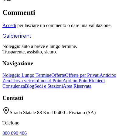
Commenti
Accedi
per lasciare un commento o dare una valutazione.
Galdieri
rent
Noleggio auto a breve e lungo termine.
Trasparente, assistito, sicuro.
Navigazione
Noleggio Lungo Termine
Offerte
Offerte per Privati
Anticipo
Zero
Trova veicolo
I nostri Point
Apri un Point
Richiedi
Consulenza
Blog
Sedi e Stazioni
Area Riservata
Contatti
Strada Statale 88 Km 10.400 - Fisciano (SA)
Telefono
800 090 406