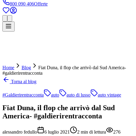
800 090 406
Offerte
Home
Blog
Fiat Duna, il flop che arrivò dal Sud America-
#galdierirentracconta
Torna al blog
#Galdierirentracconta
auto
auto di lusso
auto vintage
Fiat Duna, il flop che arrivò dal Sud
America- #galdierirentracconta
alessandro fedullo
6 luglio 2021
2
min di lettura
276