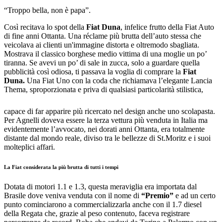
“Troppo bella, non è papa”.
Così recitava lo spot della
Fiat Duna
, infelice frutto della Fiat Auto
di fine anni Ottanta. Una réclame più brutta dell’auto stessa che
veicolava ai clienti un'immagine distorta e oltremodo sbagliata.
Mostrava il classico borghese medio vittima di una moglie un po’
tiranna. Se avevi un po’ di sale in zucca, solo a guardare quella
pubblicità così odiosa, ti passava la voglia di comprare la
Fiat
Duna.
Una Fiat Uno con la coda che richiamava l’elegante Lancia
Thema, sproporzionata e priva di qualsiasi particolarità stilistica,
capace di far apparire più ricercato nel design anche uno scolapasta.
Per Agnelli doveva essere la terza vettura più venduta in Italia ma
evidentemente l’avvocato, nei dorati anni Ottanta, era totalmente
distante dal mondo reale, diviso tra le bellezze di St.Moritz e i suoi
molteplici affari.
La Fiat considerata la più brutta di tutti i tempi
Dotata di motori 1.1 e 1.3, questa meraviglia era importata dal
Brasile dove veniva venduta con il nome di
“Premio”
e ad un certo
punto cominciarono a commercializzarla anche con il 1.7 diesel
della Regata che, grazie al peso contenuto, faceva registrare