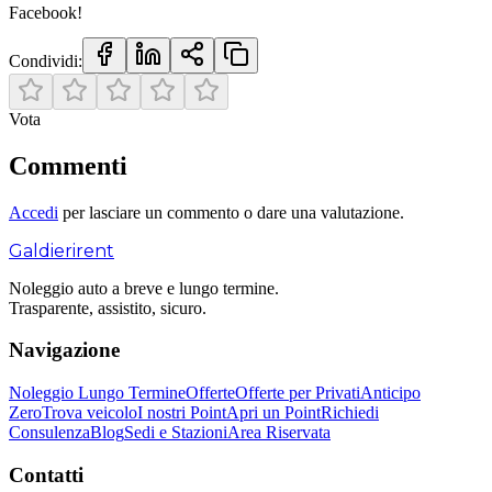
Facebook!
Condividi:
Vota
Commenti
Accedi
per lasciare un commento o dare una valutazione.
Galdieri
rent
Noleggio auto a breve e lungo termine.
Trasparente, assistito, sicuro.
Navigazione
Noleggio Lungo Termine
Offerte
Offerte per Privati
Anticipo
Zero
Trova veicolo
I nostri Point
Apri un Point
Richiedi
Consulenza
Blog
Sedi e Stazioni
Area Riservata
Contatti