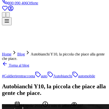
800 090 406
Offerte
Home
Blog
Autobianchi Y10, la piccola che piace alla gente
che piace.
Torna al blog
#Galdierirentracconta
auto
Autobianchi
automobile
Autobianchi Y10, la piccola che piace alla
gente che piace.
Galdieri
14 aprile 2022
2
min di lettura
207