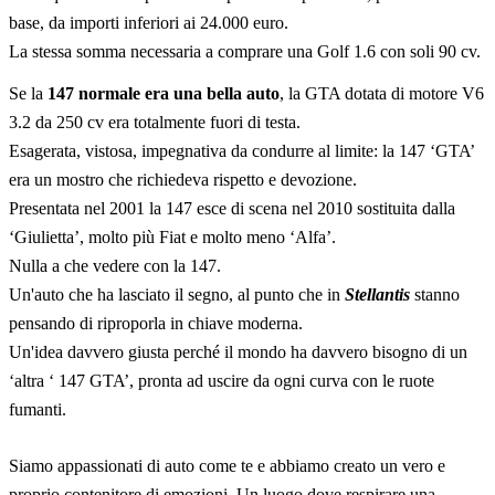
base, da importi inferiori ai 24.000 euro.
La stessa somma necessaria a comprare una Golf 1.6 con soli 90 cv.
Se la
147 normale era una bella auto
, la GTA dotata di motore V6
3.2 da 250 cv era totalmente fuori di testa.
Esagerata, vistosa, impegnativa da condurre al limite: la 147 ‘GTA’
era un mostro che richiedeva rispetto e devozione.
Presentata nel 2001 la 147 esce di scena nel 2010 sostituita dalla
‘Giulietta’, molto più Fiat e molto meno ‘Alfa’.
Nulla a che vedere con la 147.
Un'auto che ha lasciato il segno, al punto che in
Stellantis
stanno
pensando di riproporla in chiave moderna.
Un'idea davvero giusta perché il mondo ha davvero bisogno di un
‘altra ‘ 147 GTA’, pronta ad uscire da ogni curva con le ruote
fumanti.
Siamo appassionati di auto come te e abbiamo creato un vero e
proprio contenitore di emozioni. Un luogo dove respirare una