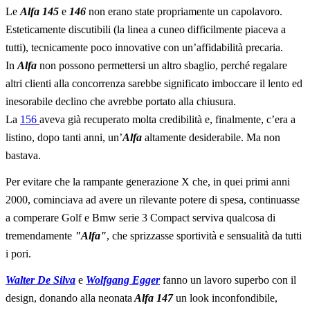
Le
Alfa 145
e
146
non erano state propriamente un capolavoro.
Esteticamente discutibili (la linea a cuneo difficilmente piaceva a
tutti), tecnicamente poco innovative con un’affidabilità precaria.
In
Alfa
non possono permettersi un altro sbaglio, perché regalare
altri clienti alla concorrenza sarebbe significato imboccare il lento ed
inesorabile declino che avrebbe portato alla chiusura.
La
156
aveva già recuperato molta credibilità e, finalmente, c’era a
listino, dopo tanti anni, un’
Alfa
altamente desiderabile. Ma non
bastava.
Per evitare che la rampante generazione X che, in quei primi anni
2000, cominciava ad avere un rilevante potere di spesa, continuasse
a comperare Golf e Bmw serie 3 Compact serviva qualcosa di
tremendamente
"Alfa"
, che sprizzasse sportività e sensualità da tutti
i pori.
Walter De Silva
e
Wolfgang Egger
fanno un lavoro superbo con il
design, donando alla neonata
Alfa 147
un look inconfondibile,