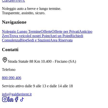
Galdieri
rent
Noleggio auto a breve e lungo termine.
Trasparente, assistito, sicuro.
Navigazione
Noleggio Lungo Termine
Offerte
Offerte per Privati
Anticipo
Zero
Trova veicolo
I nostri Point
Apri un Point
Richiedi
Consulenza
Blog
Sedi e Stazioni
Area Riservata
Contatti
Strada Statale 88 Km 10.400 - Fisciano (SA)
Telefono
800 090 406
Servizio attivo dalle 9 alle 13 e dalle 14 alle 18
info@galdierirent.it